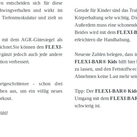
n entscheiden sich für diese
chwingverhalten und wirkt im
Gerade für Kinder sind das Tra
 Tiefenmuskulatur und zielt so
Körperhaltung sehr wichtig. Di
Außerdem muss eine schonende 
Beides wird mit dem
FLEXI-
t mit dem AGR-Gütesiegel als
erleichtern die Handhabung.
eichnet.Sie können den
FLEXI-
rgänzt jedoch auch jede andere
Neueste Zahlen belegen, dass in
tion verbessert.
FLEXI-BAR® Kids
hilft hie
zu lassen, und den Fettstoffw
Abnehmen keine Last mehr sei
eschrittener - schon drei
chen aus, um ein völlig neues
Tipp: Der
FLEXI-BAR® Kid
orkout.
Umgang mit dem
FLEXI-BAR
schwierig ist.
fühl!