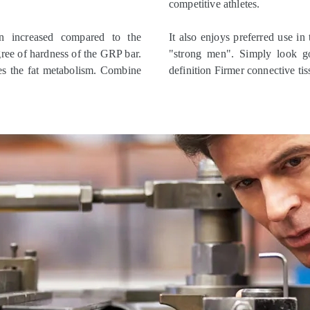
competitive athletes.
 increased compared to the
It also enjoys preferred use in
gree of hardness of the GRP bar.
"strong men". Simply look g
tes the fat metabolism. Combine
definition Firmer connective ti