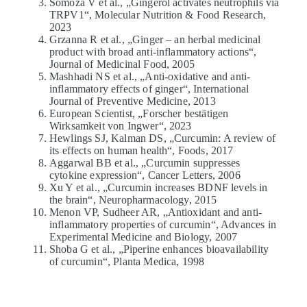
Somoza V et al., „Gingerol activates neutrophils via
TRPV1“, Molecular Nutrition & Food Research,
2023
Grzanna R et al., „Ginger – an herbal medicinal
product with broad anti-inflammatory actions“,
Journal of Medicinal Food, 2005
Mashhadi NS et al., „Anti-oxidative and anti-
inflammatory effects of ginger“, International
Journal of Preventive Medicine, 2013
European Scientist, „Forscher bestätigen
Wirksamkeit von Ingwer“, 2023
Hewlings SJ, Kalman DS, „Curcumin: A review of
its effects on human health“, Foods, 2017
Aggarwal BB et al., „Curcumin suppresses
cytokine expression“, Cancer Letters, 2006
Xu Y et al., „Curcumin increases BDNF levels in
the brain“, Neuropharmacology, 2015
Menon VP, Sudheer AR, „Antioxidant and anti-
inflammatory properties of curcumin“, Advances in
Experimental Medicine and Biology, 2007
Shoba G et al., „Piperine enhances bioavailability
of curcumin“, Planta Medica, 1998