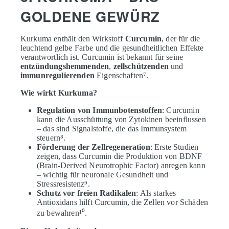
GOLDENE GEWÜRZ
Kurkuma enthält den Wirkstoff
Curcumin
, der für die
leuchtend gelbe Farbe und die gesundheitlichen Effekte
verantwortlich ist. Curcumin ist bekannt für seine
entzündungshemmenden
,
zellschützenden
und
immunregulierenden
Eigenschaften⁷.
Wie wirkt Kurkuma?
Regulation von Immunbotenstoffen
: Curcumin
kann die Ausschüttung von Zytokinen beeinflussen
– das sind Signalstoffe, die das Immunsystem
steuern⁸.
Förderung der Zellregeneration
: Erste Studien
zeigen, dass Curcumin die Produktion von BDNF
(Brain-Derived Neurotrophic Factor) anregen kann
– wichtig für neuronale Gesundheit und
Stressresistenz⁹.
Schutz vor freien Radikalen
: Als starkes
Antioxidans hilft Curcumin, die Zellen vor Schäden
zu bewahren¹⁰.