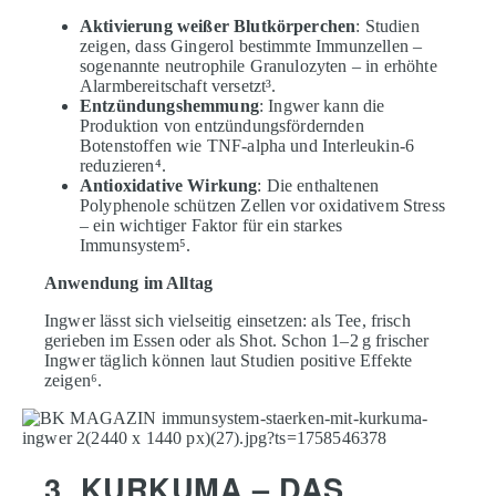
Aktivierung weißer Blutkörperchen
: Studien
zeigen, dass Gingerol bestimmte Immunzellen –
sogenannte neutrophile Granulozyten – in erhöhte
Alarmbereitschaft versetzt³.
Entzündungshemmung
: Ingwer kann die
Produktion von entzündungsfördernden
Botenstoffen wie TNF-alpha und Interleukin-6
reduzieren⁴.
Antioxidative Wirkung
: Die enthaltenen
Polyphenole schützen Zellen vor oxidativem Stress
– ein wichtiger Faktor für ein starkes
Immunsystem⁵.
Anwendung im Alltag
Ingwer lässt sich vielseitig einsetzen: als Tee, frisch
gerieben im Essen oder als Shot. Schon 1–2
g frischer
Ingwer täglich können laut Studien positive Effekte
zeigen⁶.
3. KURKUMA – DAS